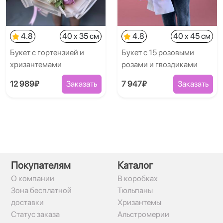
4.8
40 x 35 см
4.8
40 x 45 см
Букет с гортензией и
Букет с 15 розовыми
хризантемами
розами и гвоздиками
12 989₽
Заказать
7 947₽
Заказать
Покупателям
Каталог
О компании
В коробках
Зона бесплатной
Тюльпаны
доставки
Хризантемы
Статус заказа
Альстромерии