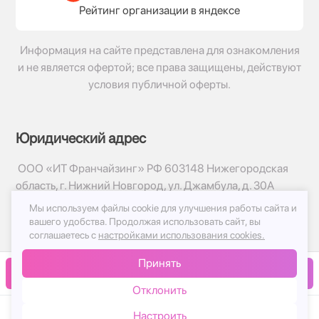
Рейтинг организации в яндексе
Информация на сайте представлена для ознакомления
и не является офертой; все права защищены, действуют
условия публичной оферты.
Юридический адрес
ООО «ИТ Франчайзинг» РФ 603148 Нижегородская
область, г. Нижний Новгород, ул. Джамбула, д. 30А
Мы используем файлы cookie для улучшения работы сайта и
© 2017-2026г, База Цветов 24.ру
вашего удобства.
Продолжая использовать сайт, вы
Политика конфиденциальности
соглашаетесь с
настройками использования cookies.
Публичная оферта
Принять
Принимаем к оплате
В корзину
Отклонить
Настроить