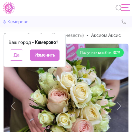
Кемерово
Главная
Свадебные (букет невесты)
Аксиом Аксис
Ваш город -
Кемерово
?
Получить кешбек 30%
Да
Изменить
Назад
Впере