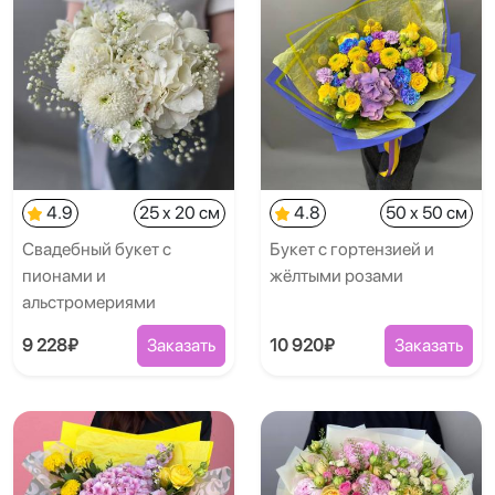
4.9
25 x 20 см
4.8
50 x 50 см
Свадебный букет с
Букет с гортензией и
пионами и
жёлтыми розами
альстромериями
9 228₽
Заказать
10 920₽
Заказать