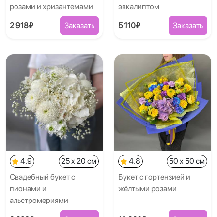
розами и хризантемами
эвкалиптом
2 918₽
Заказать
5 110₽
Заказать
4.9
25 x 20 см
4.8
50 x 50 см
Свадебный букет с
Букет с гортензией и
пионами и
жёлтыми розами
альстромериями