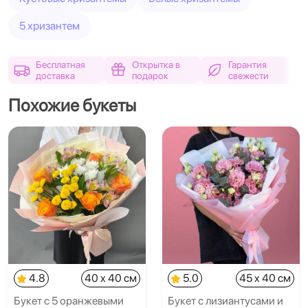
5 хризантем
Бесплатная
Открытка в
Гарантия
доставка
подарок
свежести
Похожие букеты
4.8
40 x 40 см
5.0
45 x 40 см
Букет с 5 оранжевыми
Букет с лизиантусами и