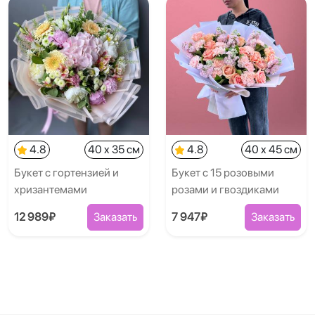
4.8
40 x 35 см
4.8
40 x 45 см
Букет с гортензией и
Букет с 15 розовыми
хризантемами
розами и гвоздиками
12 989₽
Заказать
7 947₽
Заказать