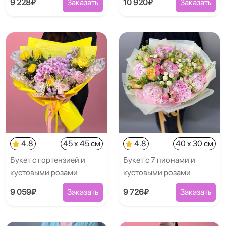
9 228₽
Заказать
10 920₽
Заказать
4.8
45 x 45 см
4.8
40 x 30 см
Букет с гортензией и
Букет с 7 пионами и
кустовыми розами
кустовыми розами
9 059₽
Заказать
9 726₽
Заказать